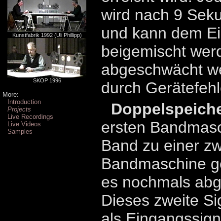
wird nach 9 Seku
und kann dem Ei
Kunstfabrik 1992 (Uli Phillipp)
beigemischt wer
abgeschwächt w
SKOP 1996
durch Gerätefehle
More:
Introduction
Doppelspeiche
Projects
Live Recordings
ersten Bandmasc
Live Videos
Samples
Band zu einer zw
Bandmaschine ge
es nochmals abge
Dieses zweite Si
als Eingangssig