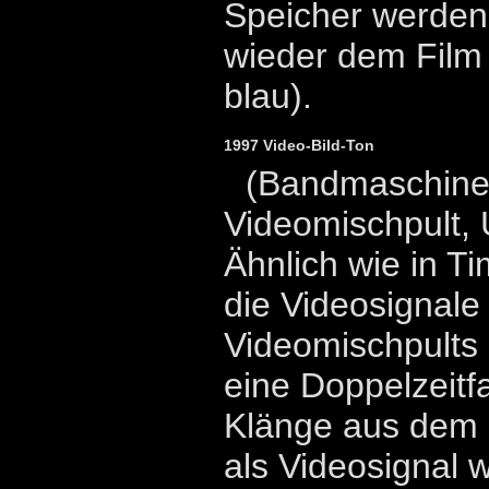
Speicher werden 
wieder dem Film 
blau).
1997 Video-Bild-Ton
(Bandmaschinen
Videomischpult, 
Ähnlich wie in T
die Videosignale
Videomischpults 
eine Doppelzeitf
Klänge aus dem 
als Videosignal w