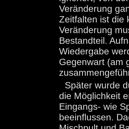
Veränderung gan
Zeitfalten ist die
Veränderung mus
Bestandteil. Au
Wiedergabe werd
Gegenwart (am g
zusammengeführ
Später wurde d
die Möglichkeit e
Eingangs- wie Sp
beeinflussen. D
Mischpult und B