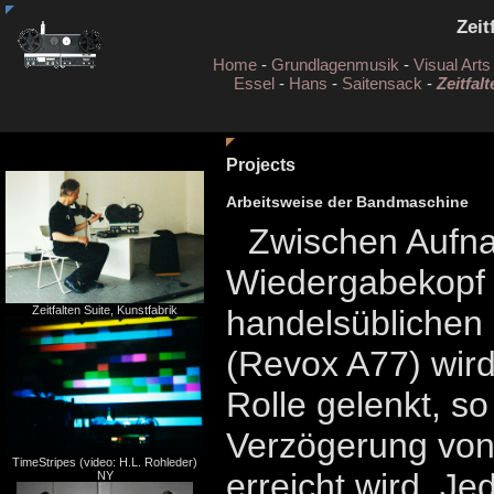
Zeit
Home
-
Grundlagenmusik
-
Visual Arts
Essel
-
Hans
-
Saitensack
-
Zeitfalt
Projects
Arbeitsweise der Bandmaschine
Zwischen Aufn
Wiedergabekopf 
handelsübliche
Zeitfalten Suite, Kunstfabrik
(Revox A77) wir
Rolle gelenkt, s
Verzögerung von
TimeStripes (video: H.L. Rohleder)
erreicht wird. J
NY