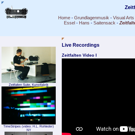
Zeit
Home
-
Grundlagenmusik
-
Visual Arts
Essel
-
Hans
-
Saitensack
-
Zeitfalt
Live Recordings
Zeitfalten Video I
Zeitfalten Suite, Kunstfabrik
TimeStripes (video: H.L. Rohleder)
NY