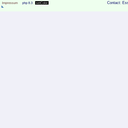
Contact: Ess
Impressum
php 8.3
setColor